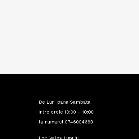
De Luni pana Sambata
intre orele 10:00 – 18:00
la numarul
0746004668
Loc. Valea Lupului,