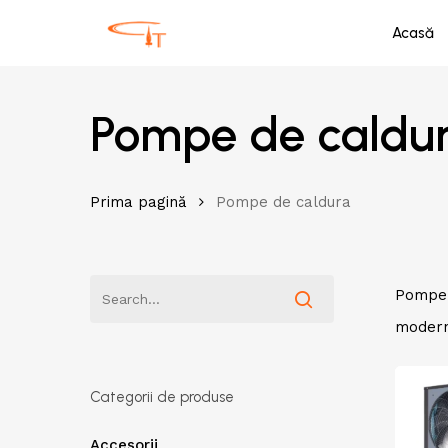
Skip
Acasă
to
main
content
Pompe de caldu
Prima pagină
Pompe de caldura
Pompe d
modern,
Categorii de produse
Accesorii