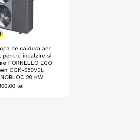
mpa de caldura aer-
 pentru incalzire si
cire FORNELLO ECO
een CGK-050V3L
NOBLOC 20 KW
800,00
lei