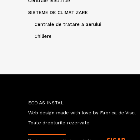
Centrale electrice
SISTEME DE CLIMATIZARE
Centrale de tratare a aerului
Chillere
ECO AS INSTAL
Web design
made with love by
Fabrica de Viso.
Toate drepturile rezervate.