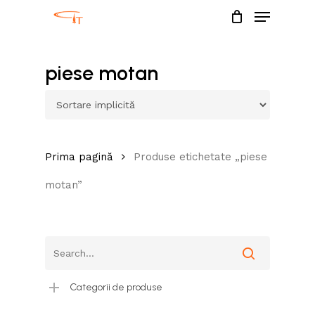
Menu
Skip
to
Close
main
piese motan
Menu
content
Prima pagină
Produse etichetate „piese
motan”
Categorii de produse