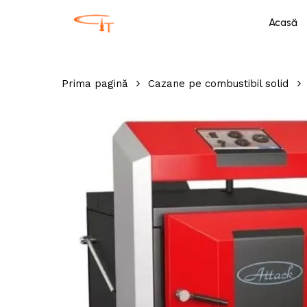
Skip
Acasă
to
main
content
Prima pagină
Cazane pe combustibil solid