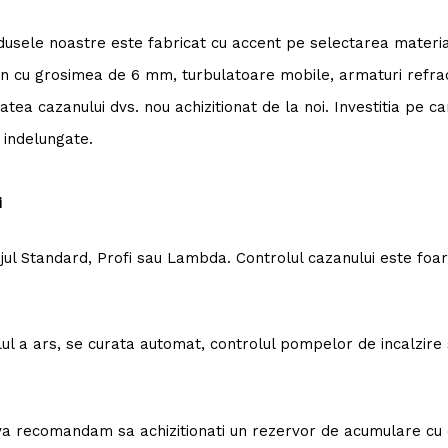
dusele noastre este fabricat cu accent pe selectarea materialel
zan cu grosimea de 6 mm, turbulatoare mobile, armaturi refra
tea cazanului dvs. nou achizitionat de la noi. Investitia pe c
a indelungate.
i
ul Standard, Profi sau Lambda. Controlul cazanului este foarte
l a ars, se curata automat, controlul pompelor de incalzire 
 va recomandam sa achizitionati un rezervor de acumulare c