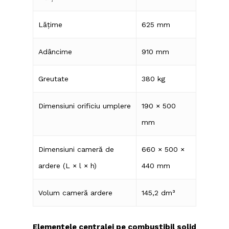
Lățime
625 mm
Adâncime
910 mm
Greutate
380 kg
Dimensiuni orificiu umplere
190 × 500
mm
Dimensiuni cameră de
660 × 500 ×
ardere (L × l × h)
440 mm
Volum cameră ardere
145,2 dm³
Elementele centralei pe combustibil solid