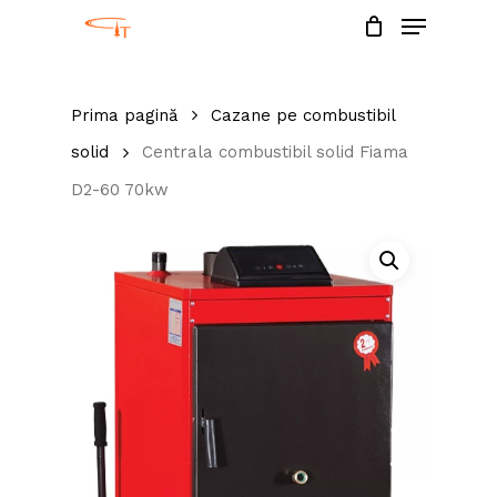
Menu
Skip
to
Close
main
Menu
Prima pagină
Cazane pe combustibil
content
solid
Centrala combustibil solid Fiama
D2-60 70kw