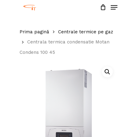
Menu
Skip
to
Close
main
Menu
Prima pagină
Centrale termice pe gaz
content
Centrala termica condensatie Motan
Condens 100 45