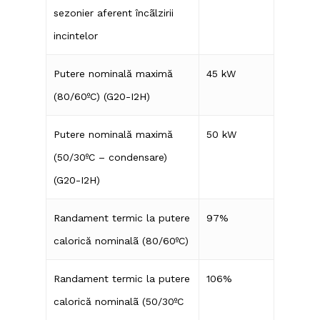
sezonier aferent încãlzirii
incintelor
Putere nominală maximă
45 kW
(80/60ºC) (G20-I2H)
Putere nominală maximă
50 kW
(50/30ºC – condensare)
(G20-I2H)
Randament termic la putere
97%
calorică nominalã (80/60ºC)
Randament termic la putere
106%
calorică nominalã (50/30ºC