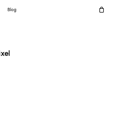
Blog
ixel
terval
e
ețuri:
,85 lei
ână
,25 lei