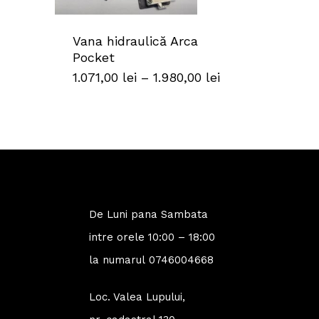
Vana hidraulică Arca
Pocket
Interval
1.071,00
lei
–
1.980,00
lei
de
prețuri:
1.071,00 lei
până
la
1.980,00 lei
De Luni pana Sambata
intre orele 10:00 – 18:00
la numarul
0746004668
Loc. Valea Lupului,