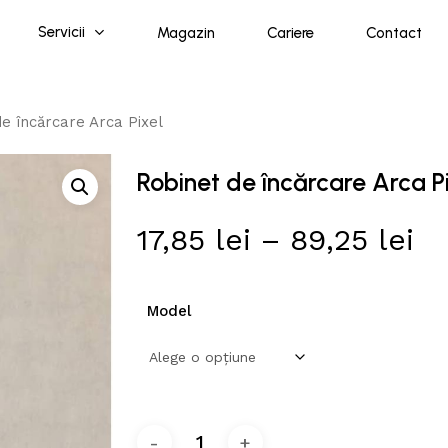
Servicii
Magazin
Cariere
Contact
e încărcare Arca Pixel
Robinet de încărcare Arca P
In
17,85
lei
–
89,25
lei
d
pr
Model
17
p
la
89